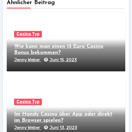
Ähnlicher Beitrag
Casino Typ
Wie kann man einen 15 Euro Casino
Bonus bekommen?
Jenny Weber
Juni 15, 2023
Casino Typ
Im Handy Casino über App oder direkt
im Browser spielen?
Jenny Weber
Juni 13, 2023