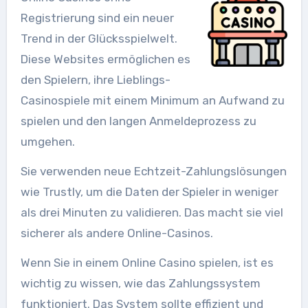
Registrierung sind ein neuer
Trend in der Glücksspielwelt.
Diese Websites ermöglichen es
den Spielern, ihre Lieblings-
Casinospiele mit einem Minimum an Aufwand zu
spielen und den langen Anmeldeprozess zu
umgehen.
Sie verwenden neue Echtzeit-Zahlungslösungen
wie Trustly, um die Daten der Spieler in weniger
als drei Minuten zu validieren. Das macht sie viel
sicherer als andere Online-Casinos.
Wenn Sie in einem Online Casino spielen, ist es
wichtig zu wissen, wie das Zahlungssystem
funktioniert. Das System sollte effizient und