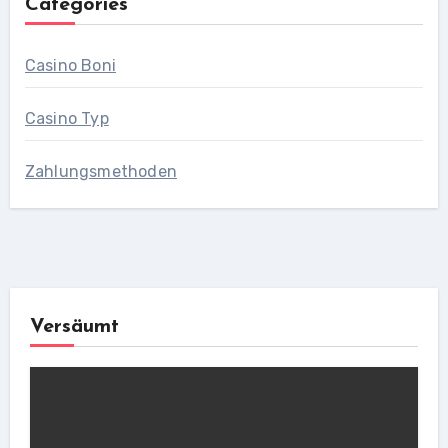
Categories
Casino Boni
Casino Typ
Zahlungsmethoden
Versäumt