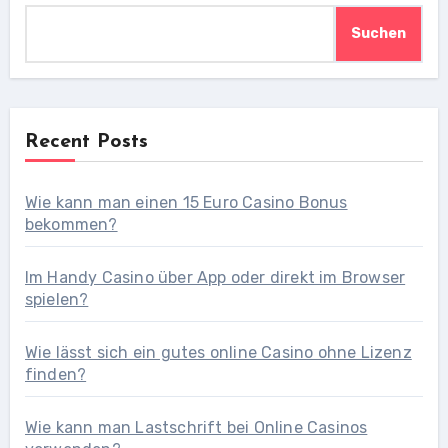
Suchen
Recent Posts
Wie kann man einen 15 Euro Casino Bonus
bekommen?
Im Handy Casino über App oder direkt im Browser
spielen?
Wie lässt sich ein gutes online Casino ohne Lizenz
finden?
Wie kann man Lastschrift bei Online Casinos